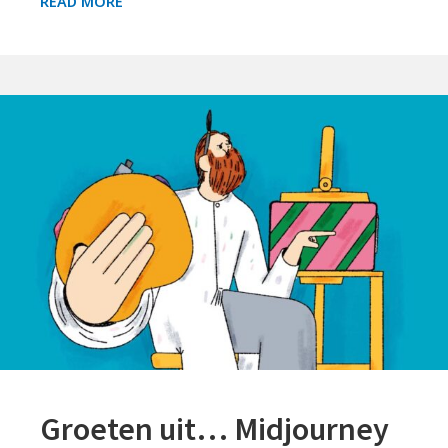
READ MORE
UIT
…
HET
HIERNAMAALS
Groeten uit… Midjourney