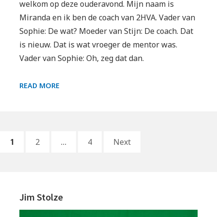
welkom op deze ouderavond. Mijn naam is
Miranda en ik ben de coach van 2HVA. Vader van
Sophie: De wat? Moeder van Stijn: De coach. Dat
is nieuw. Dat is wat vroeger de mentor was.
Vader van Sophie: Oh, zeg dat dan.
OUDERAVOND
READ MORE
Berichten
PAGE
PAGE
PAGE
1
2
…
4
Next
paginering
Primary
Sidebar
Jim Stolze