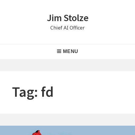
Skip
to
Jim Stolze
content
Chief AI Officer
Main
MENU
Navigation
Tag:
fd