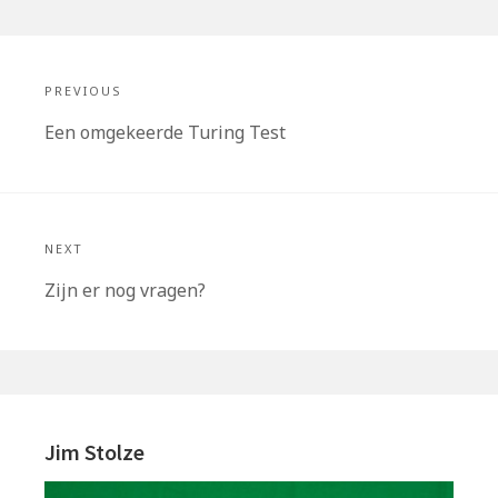
Bericht
navigatie
PREVIOUS
Previous
Een omgekeerde Turing Test
post:
NEXT
Next
Zijn er nog vragen?
post:
Primary
Sidebar
Jim Stolze