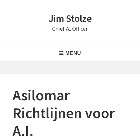
Skip
to
Jim Stolze
content
Chief AI Officer
Main
MENU
Navigation
Asilomar
Richtlijnen voor
A.I.