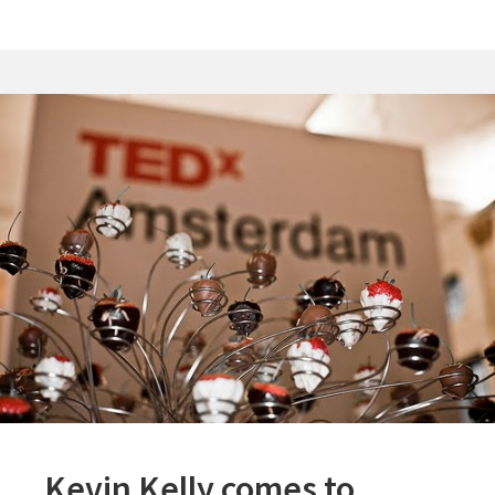
ZIT
HET
NU
MET
DIE
GASTENLIJST?
Kevin Kelly comes to