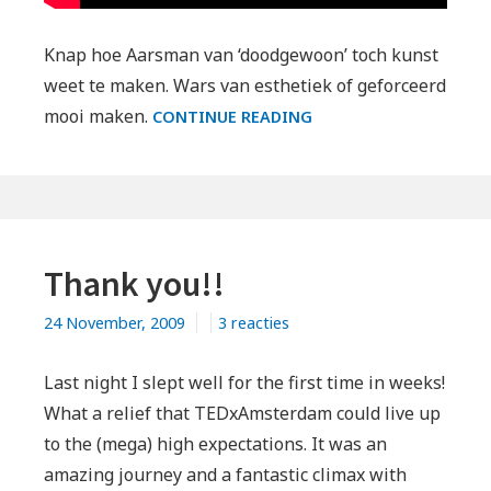
Knap hoe Aarsman van ‘doodgewoon’ toch kunst
weet te maken. Wars van esthetiek of geforceerd
HANS
mooi maken.
CONTINUE READING
AARSMAN
OVER
FOTOGRAFIE
Thank you!!
op
24 November, 2009
3 reacties
Thank
you!!
Last night I slept well for the first time in weeks!
What a relief that TEDxAmsterdam could live up
to the (mega) high expectations. It was an
amazing journey and a fantastic climax with