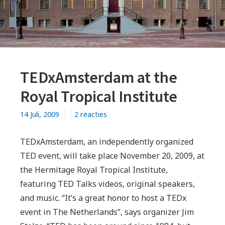
TEDxAmsterdam at the
Royal Tropical Institute
op
14 Juli, 2009
2 reacties
TEDxAmsterdam
at
TEDxAmsterdam, an independently organized
the
TED event, will take place November 20, 2009, at
Royal
the Hermitage Royal Tropical Institute,
Tropical
featuring TED Talks videos, original speakers,
Institute
and music. “It’s a great honor to host a TEDx
event in The Netherlands”, says organizer Jim