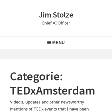
Skip
to
Jim Stolze
content
Chief AI Officer
Main
MENU
Navigation
Categorie:
TEDxAmsterdam
Video’s, updates and other newsworthy
mentions of TEDx events that I have been