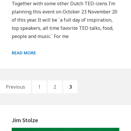
Together with some other Dutch TED-izens I’m
planning this event on October 23 November 20
of this year. It will be `a full day of inspiration,
top speakers, all time favorite TED talks, food,
people and music.` For me
TED
READ MORE
AMSTERDAM?
Berichten
PAGE
PAGE
PAGE
Previous
1
2
3
paginering
Primary
Sidebar
Jim Stolze