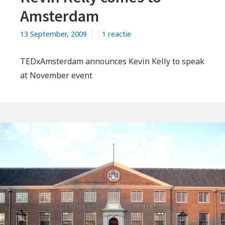
Amsterdam
op
13 September, 2009
1 reactie
Kevin
Kelly
TEDxAmsterdam announces Kevin Kelly to speak
comes
at November event
to
Amsterdam