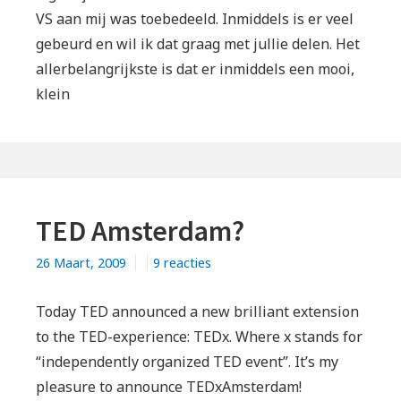
VS aan mij was toebedeeld. Inmiddels is er veel
gebeurd en wil ik dat graag met jullie delen. Het
allerbelangrijkste is dat er inmiddels een mooi,
klein
TED Amsterdam?
op
26 Maart, 2009
9 reacties
TED
Amsterdam?
Today TED announced a new brilliant extension
to the TED-experience: TEDx. Where x stands for
“independently organized TED event”. It’s my
pleasure to announce TEDxAmsterdam!