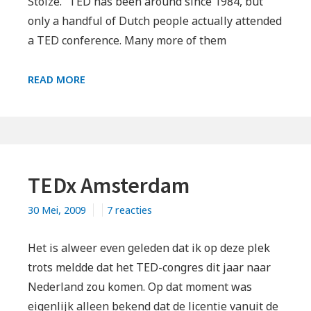
Stolze. “TED has been around since 1984, but
only a handful of Dutch people actually attended
a TED conference. Many more of them
TEDXAMSTERDAM
READ MORE
AT
THE
ROYAL
TROPICAL
INSTITUTE
TEDx Amsterdam
op
30 Mei, 2009
7 reacties
TEDx
Amsterdam
Het is alweer even geleden dat ik op deze plek
trots meldde dat het TED-congres dit jaar naar
Nederland zou komen. Op dat moment was
eigenlijk alleen bekend dat de licentie vanuit de