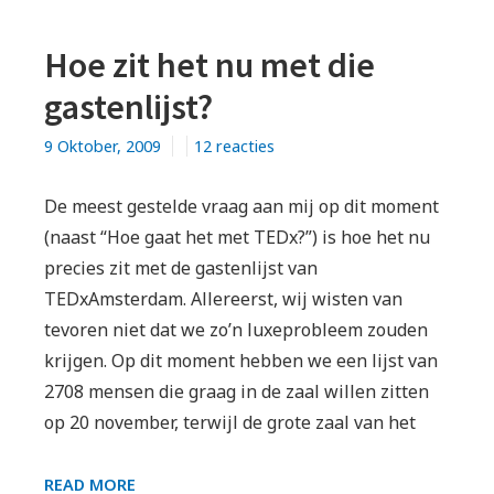
Hoe zit het nu met die
gastenlijst?
op
9 Oktober, 2009
12 reacties
Hoe
zit
De meest gestelde vraag aan mij op dit moment
het
(naast “Hoe gaat het met TEDx?”) is hoe het nu
nu
precies zit met de gastenlijst van
met
TEDxAmsterdam. Allereerst, wij wisten van
die
tevoren niet dat we zo’n luxeprobleem zouden
gastenlijst?
krijgen. Op dit moment hebben we een lijst van
2708 mensen die graag in de zaal willen zitten
op 20 november, terwijl de grote zaal van het
HOE
READ MORE