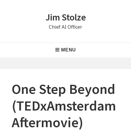
Skip
to
Jim Stolze
content
Chief AI Officer
Main
MENU
Navigation
One Step Beyond
(TEDxAmsterdam
Aftermovie)