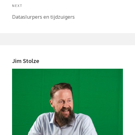
NEXT
Next
Dataslurpers en tijdzuigers
post:
Primary
Sidebar
Jim Stolze