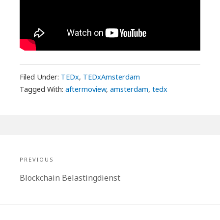
Filed Under:
TEDx
,
TEDxAmsterdam
Tagged With:
aftermoview
,
amsterdam
,
tedx
Bericht
navigatie
PREVIOUS
Previous
Blockchain Belastingdienst
post: