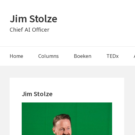
Skip
to
Jim Stolze
content
Chief AI Officer
Main
Home
Columns
Boeken
TEDx
Navigation
Primary
Jim Stolze
Sidebar